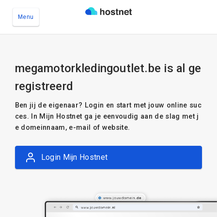
Menu
Ga naar de hoofdinhoud
megamotorkledingoutlet.be is al ge
registreerd
Ben jij de eigenaar? Login en start met jouw online suc
ces. In Mijn Hostnet ga je eenvoudig aan de slag met j
e domeinnaam, e-mail of website.
Login Mijn Hostnet